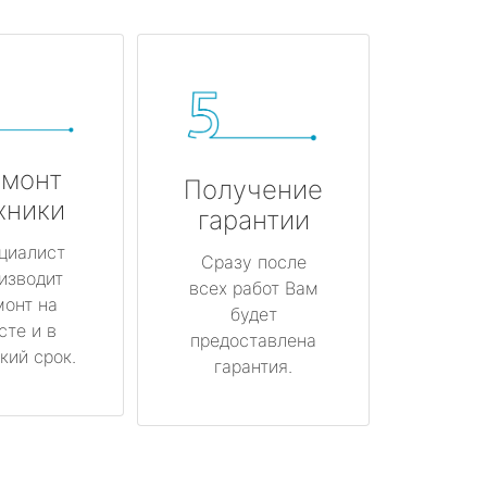
монт
Получение
хники
гарантии
циалист
Сразу после
изводит
всех работ Вам
монт на
будет
сте и в
предоставлена
кий срок.
гарантия.