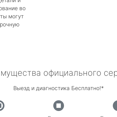
етали и
ование во
ты могут
срочную
мущества официального се
Выезд и диагностика Бесплатно!*