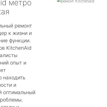
id
метро
кая
льный ремонт
ер к жизни и
ние функции.
в KitchenAid
иалисты
ний опыт и
ает
о находить
ости и
й оптимальный
проблемы.