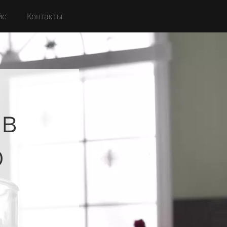
йс
Контакты
ов
о