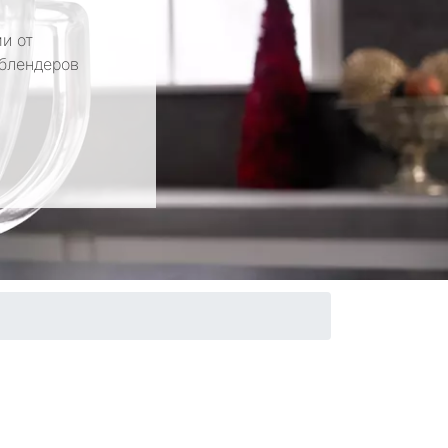
и от
 блендеров