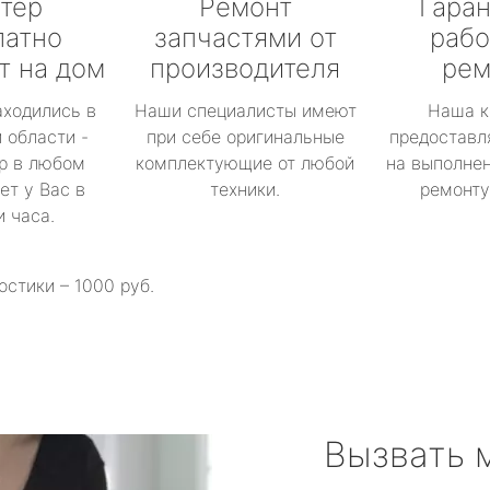
тер
Ремонт
Гаран
латно
запчастями от
рабо
т на дом
производителя
рем
аходились в
Наши специалисты имеют
Наша к
 области -
при себе оригинальные
предоставл
р в любом
комплектующие от любой
на выполнен
ет у Вас в
техники.
ремонту 
и часа.
остики – 1000 руб.
Вызвать 