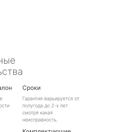
ные
ьства
алон
Сроки
е
Гарантия варьируется от
ости
полугода до 2-х лет
смотря какая
неисправность.
Комплектующие