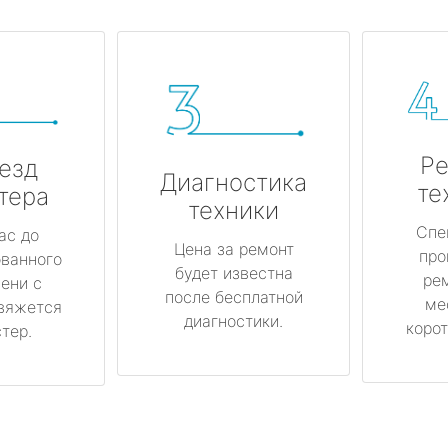
Ре
езд
Диагностика
те
тера
техники
Спе
ас до
Цена за ремонт
про
ованного
будет известна
ре
ени с
после бесплатной
ме
вяжется
диагностики.
корот
тер.