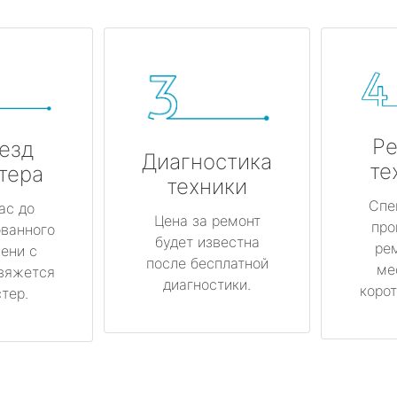
Ре
езд
Диагностика
те
тера
техники
Спе
ас до
Цена за ремонт
про
ованного
будет известна
ре
ени с
после бесплатной
ме
вяжется
диагностики.
корот
тер.