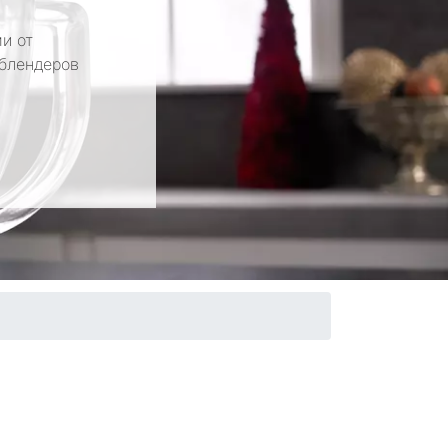
и от
 блендеров