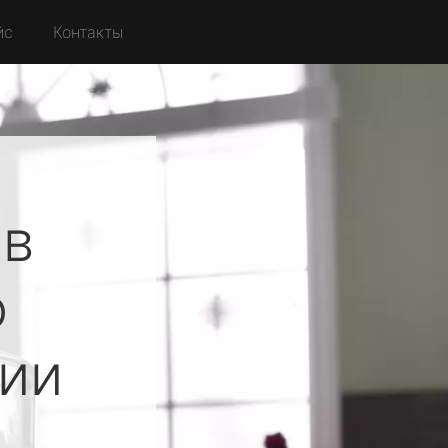
йс
Контакты
ов
о
ии