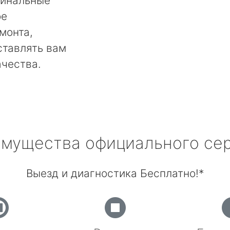
гинальные
ое
монта,
ставлять вам
ачества.
мущества официального се
Выезд и диагностика Бесплатно!*