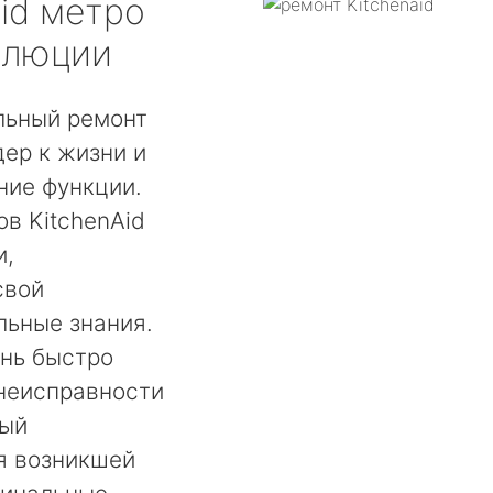
id
метро
олюции
льный ремонт
ер к жизни и
ние функции.
в KitchenAid
и,
свой
льные знания.
ень быстро
 неисправности
мый
я возникшей