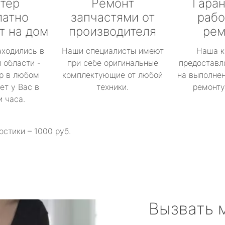
тер
Ремонт
Гаран
латно
запчастями от
рабо
т на дом
производителя
рем
аходились в
Наши специалисты имеют
Наша к
 области -
при себе оригинальные
предоставл
р в любом
комплектующие от любой
на выполнен
ет у Вас в
техники.
ремонту 
и часа.
остики – 1000 руб.
Вызвать 