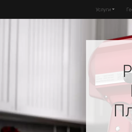
Услуги
Ге
Р
П