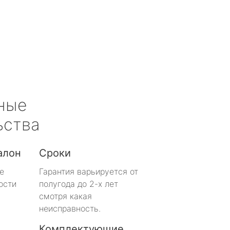
ные
ьства
алон
Сроки
е
Гарантия варьируется от
ости
полугода до 2-х лет
смотря какая
неисправность.
Комплектующие