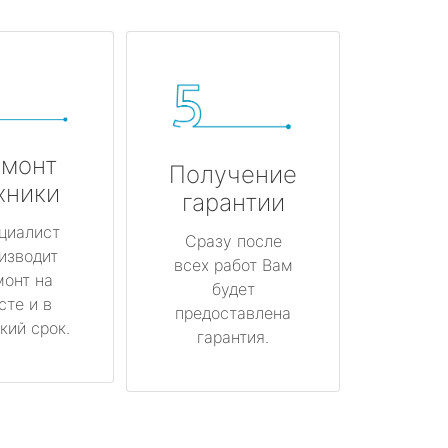
монт
Получение
хники
гарантии
циалист
Сразу после
изводит
всех работ Вам
монт на
будет
сте и в
предоставлена
кий срок.
гарантия.