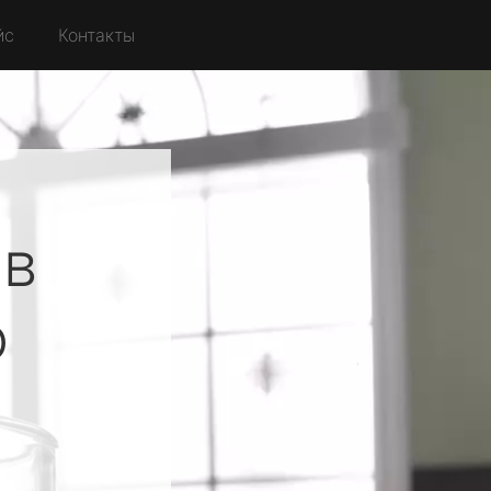
йс
Контакты
ов
о