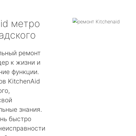
id
метро
адского
льный ремонт
ер к жизни и
ние функции.
в KitchenAid
го,
свой
льные знания.
ень быстро
 неисправности