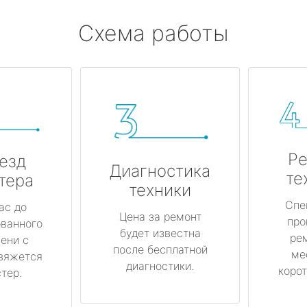
Схема работы
Ре
езд
Диагностика
те
тера
техники
Спе
ас до
Цена за ремонт
про
ованного
будет известна
ре
ени с
после бесплатной
ме
вяжется
диагностики.
корот
тер.