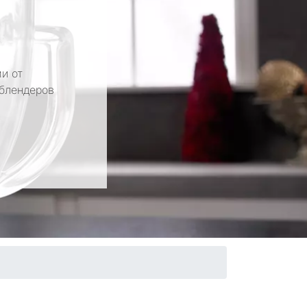
и от
 блендеров