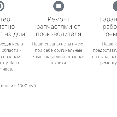
тер
Ремонт
Гаран
латно
запчастями от
рабо
т на дом
производителя
рем
аходились в
Наши специалисты имеют
Наша к
 области -
при себе оригинальные
предоставл
р в любом
комплектующие от любой
на выполнен
ет у Вас в
техники.
ремонту 
и часа.
остики – 1000 руб.