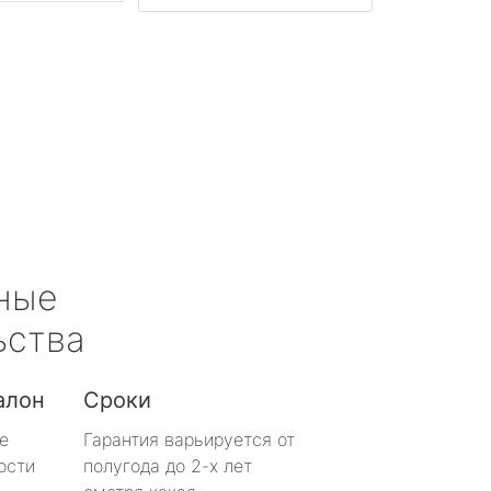
ные
ьства
алон
Сроки
е
Гарантия варьируется от
ости
полугода до 2-х лет