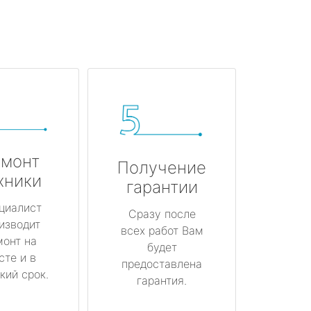
монт
Получение
хники
гарантии
циалист
Сразу после
изводит
всех работ Вам
монт на
будет
сте и в
предоставлена
кий срок.
гарантия.