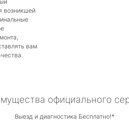
мый
я возникшей
гинальные
ое
монта,
ставлять вам
ачества.
мущества официального се
Выезд и диагностика Бесплатно!*