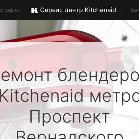
Сервис центр Kitchenaid
ография
Пра
емонт блендер
Kitchenaid
метр
Проспект
Вернадского