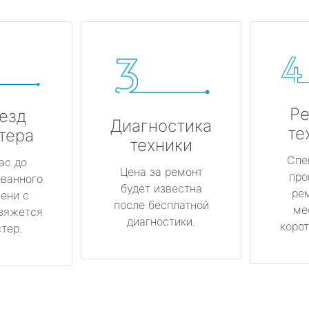
Ре
езд
Диагностика
те
тера
техники
Спе
ас до
Цена за ремонт
про
ованного
будет известна
ре
ени с
после бесплатной
ме
вяжется
диагностики.
корот
тер.