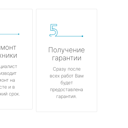
монт
Получение
хники
гарантии
циалист
Сразу после
изводит
всех работ Вам
монт на
будет
сте и в
предоставлена
кий срок.
гарантия.