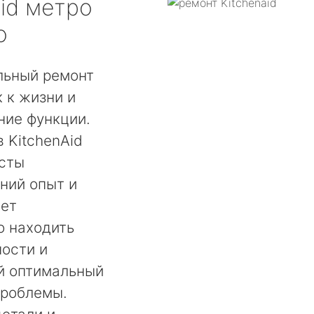
id
метро
о
льный ремонт
 к жизни и
ние функции.
 KitchenAid
исты
ний опыт и
ает
о находить
ости и
й оптимальный
проблемы.