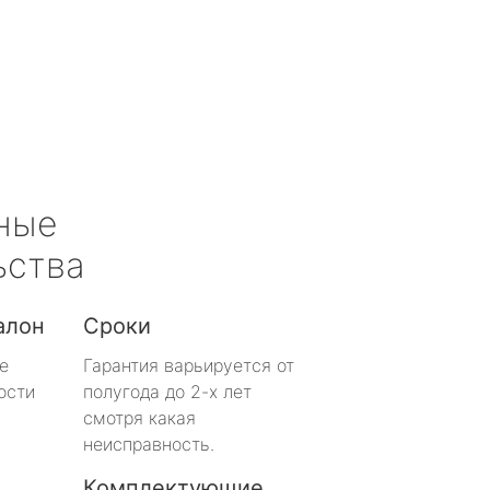
ные
ьства
алон
Сроки
е
Гарантия варьируется от
ости
полугода до 2-х лет
смотря какая
неисправность.
Комплектующие