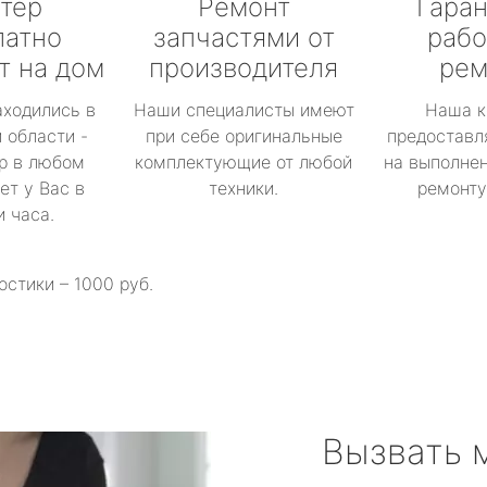
тер
Ремонт
Гаран
латно
запчастями от
рабо
т на дом
производителя
рем
аходились в
Наши специалисты имеют
Наша к
 области -
при себе оригинальные
предоставл
р в любом
комплектующие от любой
на выполнен
ет у Вас в
техники.
ремонту 
и часа.
остики – 1000 руб.
Вызвать 