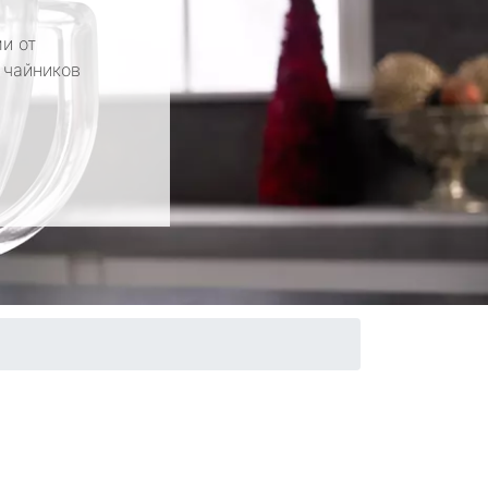
и от
 чайников