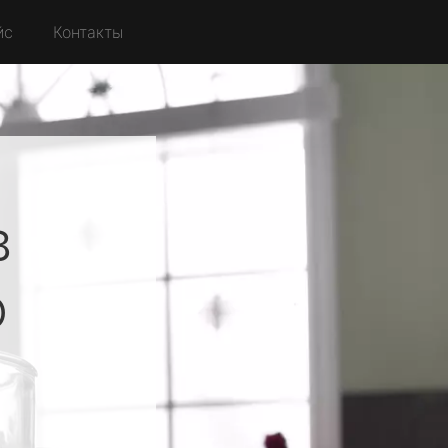
йс
Контакты
в
о