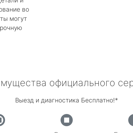
етали и
ование во
ты могут
срочную
мущества официального се
Выезд и диагностика Бесплатно!*