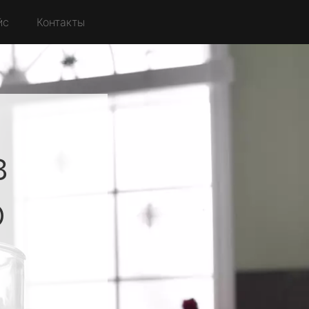
йс
Контакты
в
о