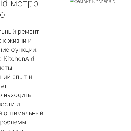
id
метро
о
льный ремонт
 к жизни и
ние функции.
 KitchenAid
исты
ний опыт и
ает
о находить
ости и
й оптимальный
проблемы.