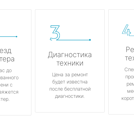
Ре
езд
Диагностика
те
тера
техники
Спе
ас до
Цена за ремонт
про
ованного
будет известна
ре
ени с
после бесплатной
ме
вяжется
диагностики.
корот
тер.