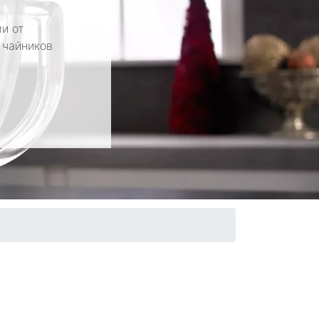
и от
 чайников