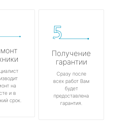
монт
Получение
хники
гарантии
циалист
Сразу после
изводит
всех работ Вам
монт на
будет
сте и в
предоставлена
кий срок.
гарантия.