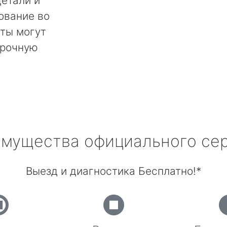
етали и
ование во
ты могут
срочную
мущества официального се
Выезд и диагностика Бесплатно!*