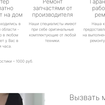
тер
Ремонт
Гаран
латно
запчастями от
рабо
т на дом
производителя
рем
аходились в
Наши специалисты имеют
Наша к
 области -
при себе оригинальные
предоставл
р в любом
комплектующие от любой
на выполнен
ет у Вас в
техники.
ремонту 
и часа.
остики – 1000 руб.
Вызвать 