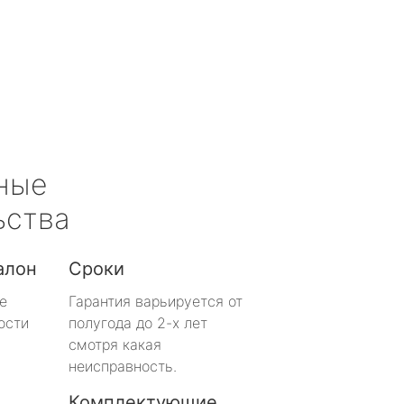
ные
ьства
алон
Сроки
е
Гарантия варьируется от
ости
полугода до 2-х лет
смотря какая
неисправность.
Комплектующие