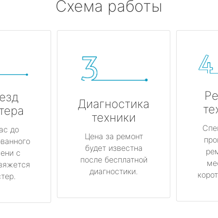
Схема работы
Ре
езд
Диагностика
те
тера
техники
Спе
ас до
Цена за ремонт
про
ованного
будет известна
ре
ени с
после бесплатной
ме
вяжется
диагностики.
корот
тер.