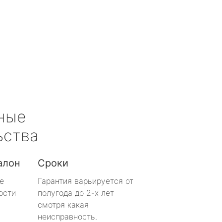
ные
ьства
алон
Сроки
е
Гарантия варьируется от
ости
полугода до 2-х лет
смотря какая
неисправность.