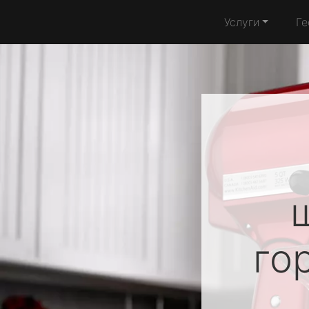
Услуги
Ге
го