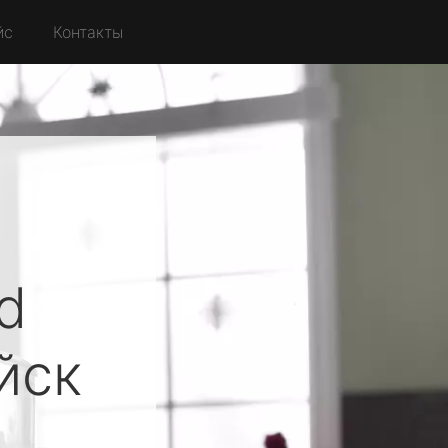
йс
Контакты
d
йск