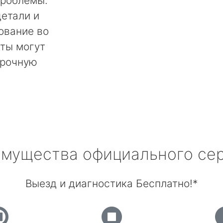
проблемы.
етали и
ование во
ты могут
срочную
мущества официального се
Выезд и диагностика Бесплатно!*