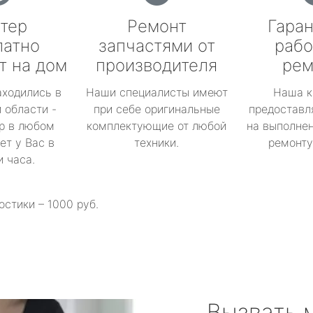
тер
Ремонт
Гаран
латно
запчастями от
рабо
т на дом
производителя
рем
аходились в
Наши специалисты имеют
Наша к
 области -
при себе оригинальные
предоставл
р в любом
комплектующие от любой
на выполнен
ет у Вас в
техники.
ремонту 
и часа.
остики – 1000 руб.
Вызвать 