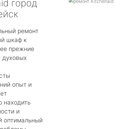
id
город
ейск
льный ремонт
ой шкаф к
 ее прежние
т духовых
сты
ний опыт и
ает
о находить
ости и
й оптимальный