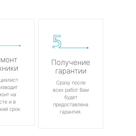
монт
Получение
хники
гарантии
циалист
Сразу после
изводит
всех работ Вам
монт на
будет
сте и в
предоставлена
кий срок.
гарантия.