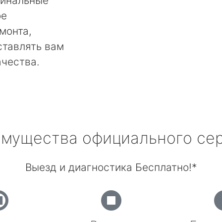
гинальные
ое
монта,
ставлять вам
ачества.
мущества официального се
Выезд и диагностика Бесплатно!*