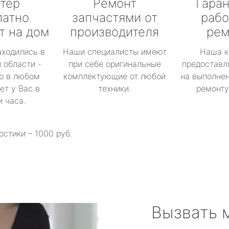
тер
Ремонт
Гаран
латно
запчастями от
рабо
т на дом
производителя
рем
аходились в
Наши специалисты имеют
Наша к
 области -
при себе оригинальные
предоставл
р в любом
комплектующие от любой
на выполнен
ет у Вас в
техники.
ремонту 
и часа.
остики – 1000 руб.
Вызвать 