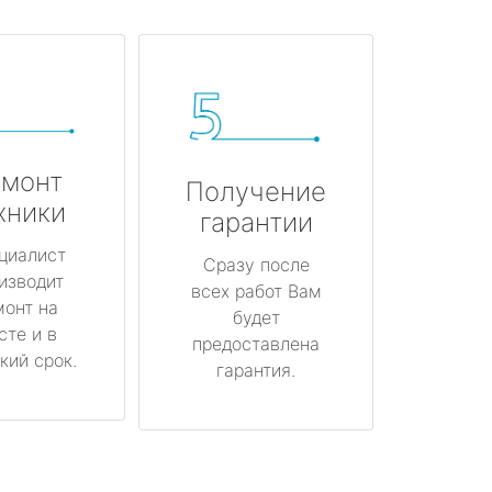
монт
Получение
хники
гарантии
циалист
Сразу после
изводит
всех работ Вам
монт на
будет
сте и в
предоставлена
кий срок.
гарантия.