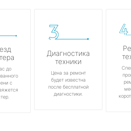
Ре
езд
Диагностика
те
тера
техники
Спе
ас до
Цена за ремонт
про
ованного
будет известна
ре
ени с
после бесплатной
ме
вяжется
диагностики.
корот
тер.