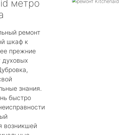
id
метро
а
льный ремонт
ой шкаф к
 ее прежние
т духовых
Дубровка,
свой
льные знания.
ень быстро
 неисправности
мый
я возникшей