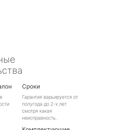
ные
ьства
алон
Сроки
е
Гарантия варьируется от
ости
полугода до 2-х лет
смотря какая
неисправность.
Комплектующие