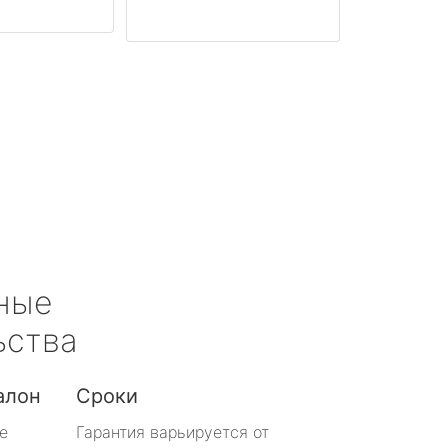
ные
ьства
алон
Сроки
е
Гарантия варьируется от