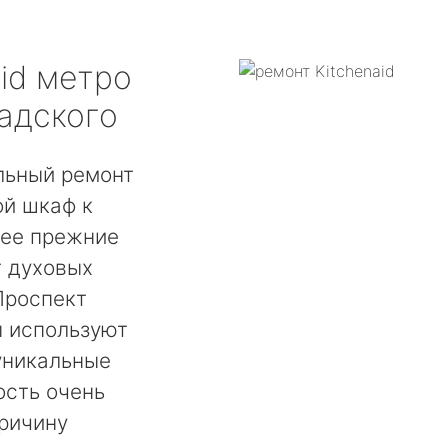
id
метро
адского
льный ремонт
ой шкаф к
 ее прежние
т духовых
Проспект
ы используют
уникальные
ость очень
ричину