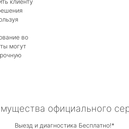
ть клиенту
решения
ользуя
ование во
ты могут
срочную
мущества официального се
Выезд и диагностика Бесплатно!*