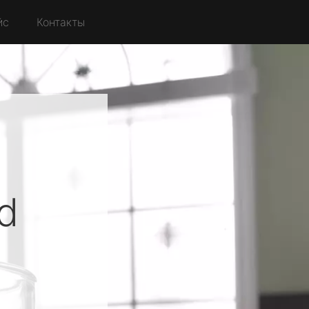
йс
Контакты
d