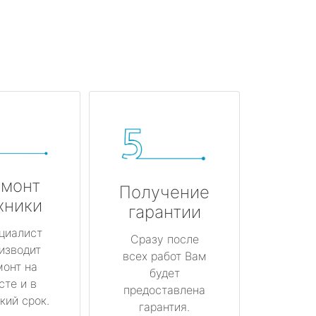
монт
Получение
хники
гарантии
циалист
Сразу после
изводит
всех работ Вам
монт на
будет
сте и в
предоставлена
кий срок.
гарантия.