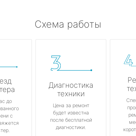
Схема работы
Ре
езд
Диагностика
те
тера
техники
Спе
ас до
Цена за ремонт
про
ованного
будет известна
ре
ени с
после бесплатной
ме
вяжется
диагностики.
корот
тер.