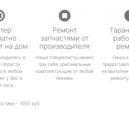
тер
Ремонт
Гаран
латно
запчастями от
рабо
т на дом
производителя
рем
аходились в
Наши специалисты имеют
Наша к
 области -
при себе оригинальные
предоставл
р в любом
комплектующие от любой
на выполнен
ет у Вас в
техники.
ремонту 
и часа.
остики – 1000 руб.