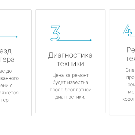
Ре
езд
Диагностика
те
тера
техники
Спе
ас до
Цена за ремонт
про
ованного
будет известна
ре
ени с
после бесплатной
ме
вяжется
диагностики.
корот
тер.