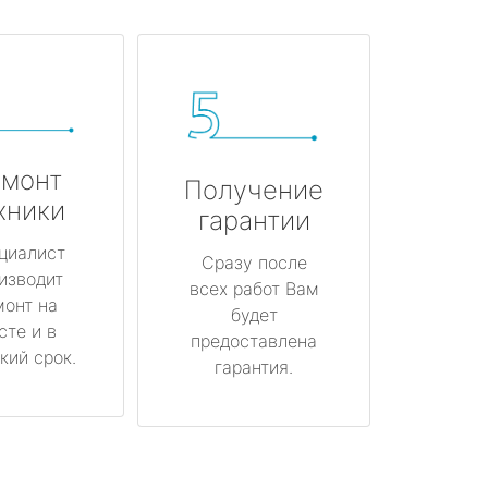
монт
Получение
хники
гарантии
циалист
Сразу после
изводит
всех работ Вам
монт на
будет
сте и в
предоставлена
кий срок.
гарантия.