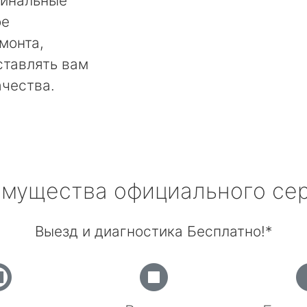
гинальные
ое
монта,
ставлять вам
ачества.
мущества официального се
Выезд и диагностика Бесплатно!*