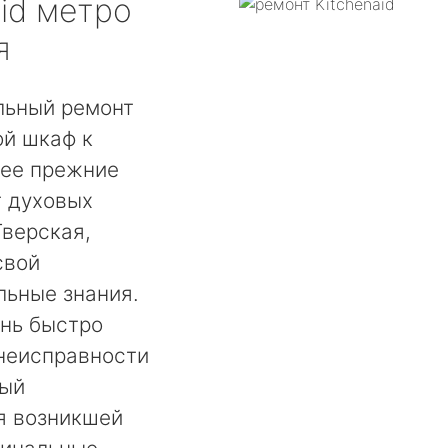
id
метро
я
льный ремонт
ой шкаф к
 ее прежние
т духовых
Тверская,
свой
льные знания.
ень быстро
 неисправности
мый
я возникшей