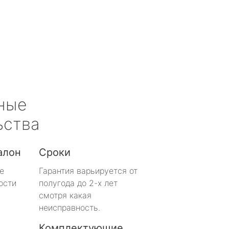
ные
ьства
алон
Сроки
е
Гарантия варьируется от
ости
полугода до 2-х лет
смотря какая
неисправность.
Комплектующие