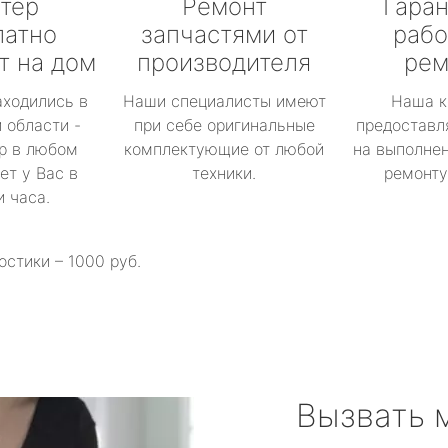
тер
Ремонт
Гаран
латно
запчастями от
рабо
т на дом
производителя
рем
аходились в
Наши специалисты имеют
Наша к
 области -
при себе оригинальные
предоставл
р в любом
комплектующие от любой
на выполнен
ет у Вас в
техники.
ремонту 
и часа.
остики – 1000 руб.
Вызвать 