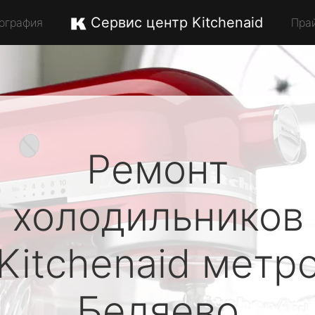
Сервис центр Kitchenaid
ография
Пра
Ремонт
холодильников
Kitchenaid
метр
Беляево