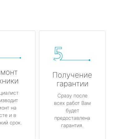
монт
Получение
хники
гарантии
циалист
Сразу после
изводит
всех работ Вам
монт на
будет
сте и в
предоставлена
кий срок.
гарантия.