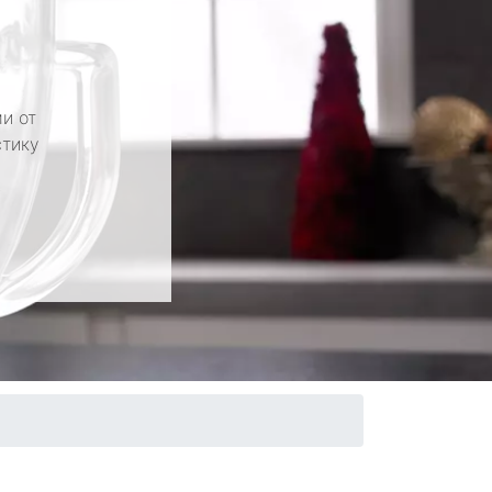
и от
стику