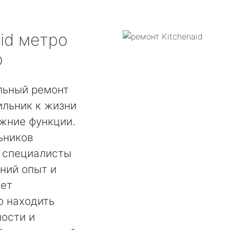
id
метро
о
льный ремонт
ильник к жизни
ежние функции.
ьников
, специалисты
ний опыт и
ает
о находить
ости и