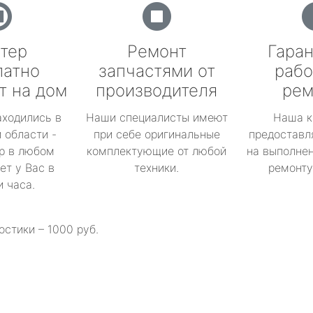
тер
Ремонт
Гаран
латно
запчастями от
рабо
т на дом
производителя
рем
аходились в
Наши специалисты имеют
Наша к
 области -
при себе оригинальные
предоставл
р в любом
комплектующие от любой
на выполнен
ет у Вас в
техники.
ремонту 
и часа.
остики – 1000 руб.