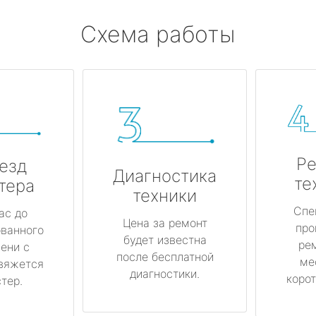
Схема работы
Ре
езд
Диагностика
те
тера
техники
Спе
ас до
Цена за ремонт
про
ованного
будет известна
ре
ени с
после бесплатной
ме
вяжется
диагностики.
корот
тер.