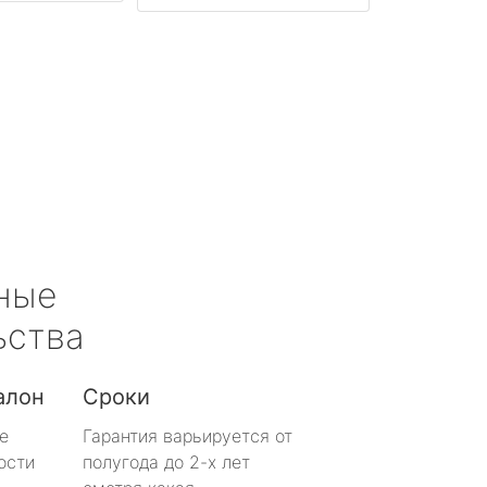
ные
ьства
алон
Сроки
е
Гарантия варьируется от
ости
полугода до 2-х лет