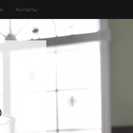
йс
Контакты
о