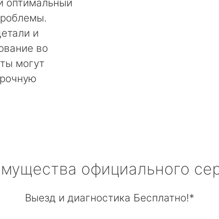
й оптимальный
проблемы.
етали и
ование во
ты могут
срочную
мущества официального се
Выезд и диагностика Бесплатно!*