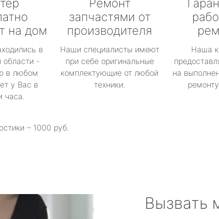
тер
Ремонт
Гаран
латно
запчастями от
рабо
т на дом
производителя
рем
аходились в
Наши специалисты имеют
Наша к
 области -
при себе оригинальные
предоставл
р в любом
комплектующие от любой
на выполнен
ет у Вас в
техники.
ремонту 
и часа.
остики – 1000 руб.
Вызвать 