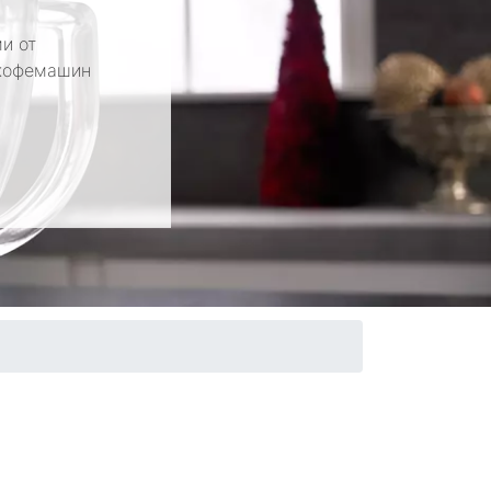
и от
 кофемашин