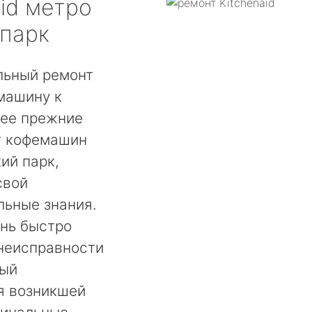
id
метро
 парк
льный ремонт
машину к
 ее прежние
т кофемашин
ий парк,
свой
льные знания.
ень быстро
 неисправности
мый
я возникшей