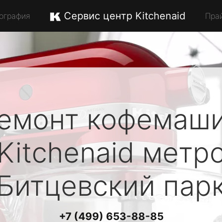
Сервис центр Kitchenaid
ография
Пра
емонт кофемаш
Kitchenaid
метр
Битцевский пар
+7 (499) 653-88-85