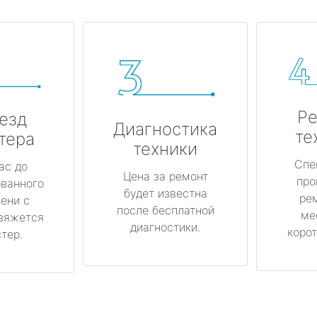
Ре
езд
Диагностика
те
тера
техники
Спе
ас до
Цена за ремонт
про
ованного
будет известна
ре
ени с
после бесплатной
ме
вяжется
диагностики.
корот
тер.