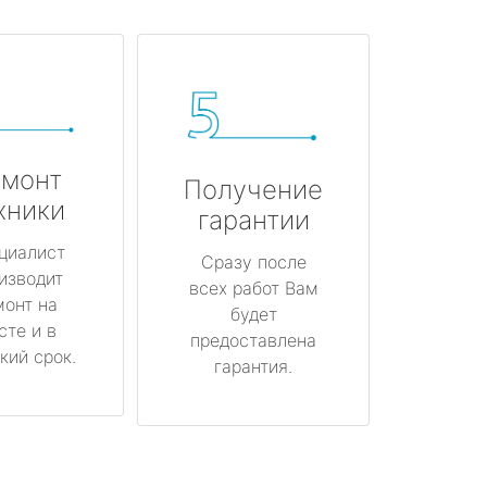
монт
Получение
хники
гарантии
циалист
Сразу после
изводит
всех работ Вам
монт на
будет
сте и в
предоставлена
кий срок.
гарантия.