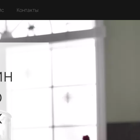
йс
Контакты
ин
о
к