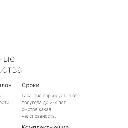
ные
ьства
алон
Сроки
е
Гарантия варьируется от
ости
полугода до 2-х лет
смотря какая
неисправность.
Комплектующие