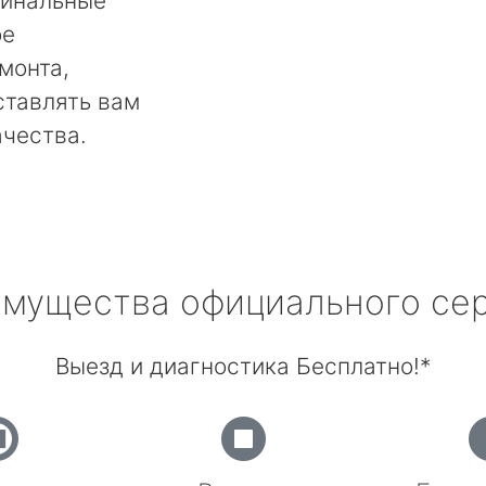
гинальные
ое
монта,
ставлять вам
ачества.
мущества официального се
Выезд и диагностика Бесплатно!*