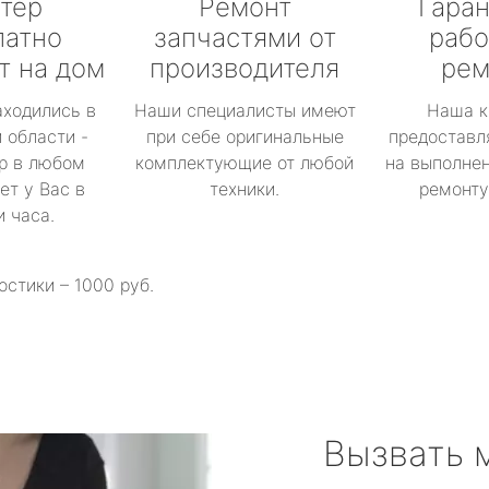
тер
Ремонт
Гаран
латно
запчастями от
рабо
т на дом
производителя
рем
аходились в
Наши специалисты имеют
Наша к
 области -
при себе оригинальные
предоставл
р в любом
комплектующие от любой
на выполнен
ет у Вас в
техники.
ремонту 
и часа.
остики – 1000 руб.
Вызвать 