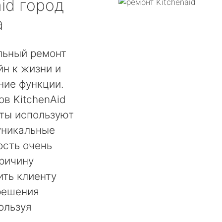
id
город
а
льный ремонт
н к жизни и
ние функции.
в KitchenAid
сты используют
уникальные
ость очень
ричину
ть клиенту
решения
ользуя