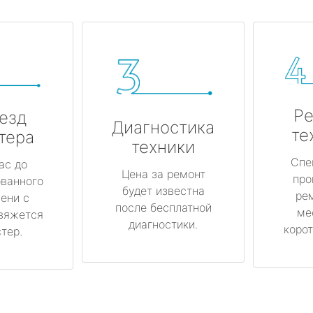
Ре
езд
Диагностика
те
тера
техники
Спе
ас до
Цена за ремонт
про
ованного
будет известна
ре
ени с
после бесплатной
ме
вяжется
диагностики.
корот
тер.