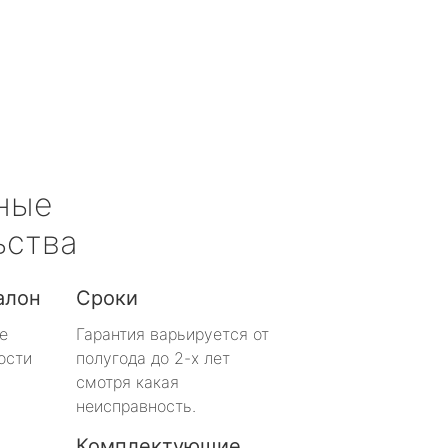
ные
ьства
алон
Сроки
е
Гарантия варьируется от
ости
полугода до 2-х лет
смотря какая
неисправность.
Комплектующие