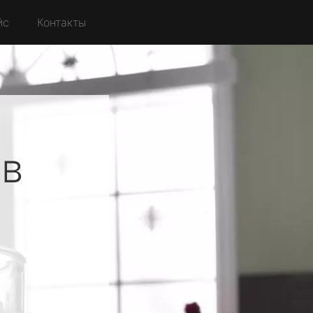
йс
Контакты
ов
д