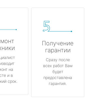
монт
Получение
хники
гарантии
циалист
Сразу после
изводит
всех работ Вам
монт на
будет
сте и в
предоставлена
кий срок.
гарантия.